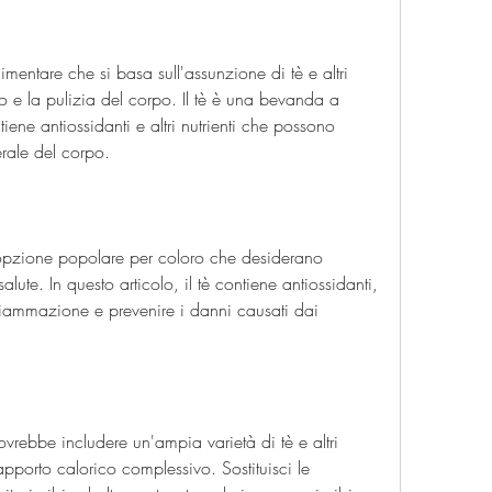
mentare che si basa sull'assunzione di tè e altri 
so e la pulizia del corpo. Il tè è una bevanda a 
ene antiossidanti e altri nutrienti che possono 
erale del corpo.
n'opzione popolare per coloro che desiderano 
lute. In questo articolo, il tè contiene antiossidanti, 
fiammazione e prevenire i danni causati dai 
vrebbe includere un'ampia varietà di tè e altri 
'apporto calorico complessivo. Sostituisci le 