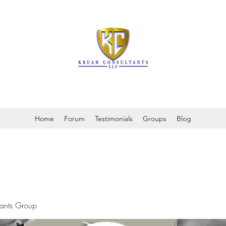
It is always about patient safety
Home
Forum
Testimonials
Groups
Blog
tants Group