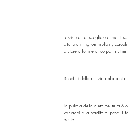
 assicurati di scegliere alimenti sani e di limitare l'apporto calorico complessivo per 
ottenere i migliori risultati., cere
aiutare a fornire al corpo i nutrie
Benefici della pulizia della dieta d
La pulizia della dieta del tè può of
vantaggi è la perdita di peso. Il t
del tè