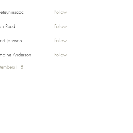
eeteyniiisaac
Follow
niiisaac
h Reed
Follow
tori.johnson
Follow
moine Anderson
Follow
Members (18)