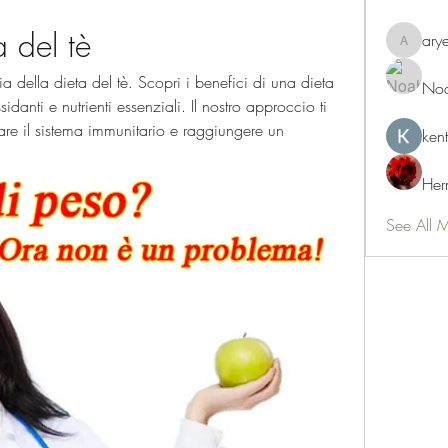
a del tè
ary
aryeetey
ia della dieta del tè. Scopri i benefici di una dieta 
Noa
idanti e nutrienti essenziali. Il nostro approccio ti 
rzare il sistema immunitario e raggiungere un 
ken
Her
See All 