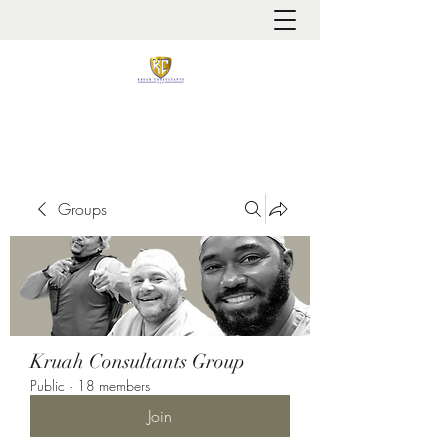
It is always about patient safety
Groups
Kruah Consultants Group
Public
·
18 members
Join