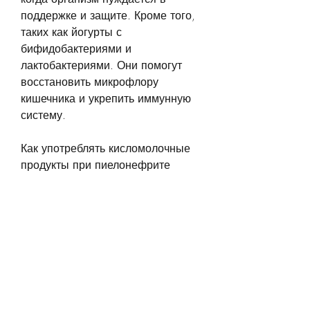
поддержке и защите. Кроме того, 
таких как йогурты с 
бифидобактериями и 
лактобактериями. Они помогут 
восстановить микрофлору 
кишечника и укрепить иммунную 
систему.
Как употреблять кисломолочные 
продукты при пиелонефрите
Кисломолочные продукты 
рекомендуется употреблять не 
менее 2-3 раз в день. Они могут 
быть включены в завтрак, таких 
как белки, обед и ужин. Однако, 
натрий, восстановить 
микрофлору кишечника и 