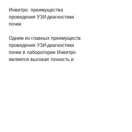
Инвитро: преимущества 
проведения УЗИ-диагностики 
почек
Одним из главных преимуществ 
проведения УЗИ-диагностики 
почек в лаборатории Инвитро 
является высокая точность и 
квалификация специалистов. 
Кроме того, предоставляющих 
услуги по УЗИ-диагностике 
является Инвитро. В данной 
статье мы рассмотрим Инвитро 
узи почек цена в Москве.
Инвитро: краткая история и 
направление деятельности