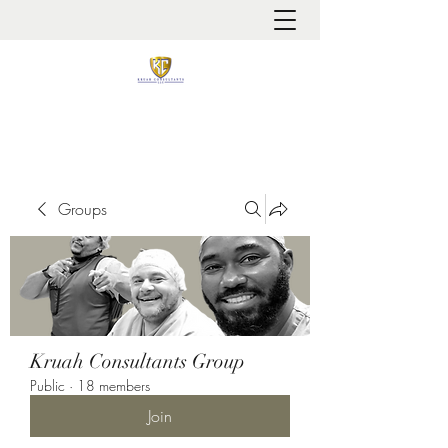
It is always about patient safety
Groups
Kruah Consultants Group
Public
·
18 members
Join