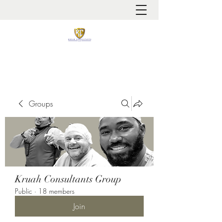
It is always about patient safety
Groups
Kruah Consultants Group
Public
·
18 members
Join