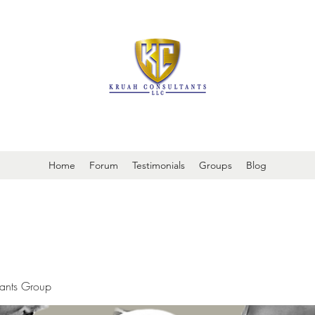
It is always about patient safety
Home
Forum
Testimonials
Groups
Blog
tants Group