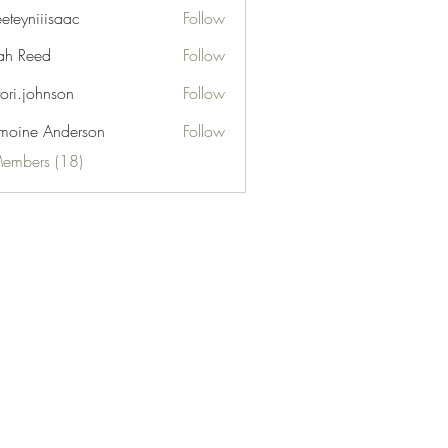
eeteyniiisaac
Follow
niiisaac
h Reed
Follow
tori.johnson
Follow
moine Anderson
Follow
Members (18)