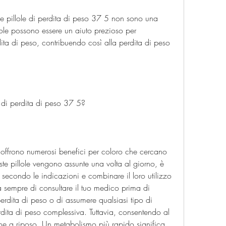
 le pillole di perdita di peso 37 5 non sono una 
ole possono essere un aiuto prezioso per 
dita di peso, contribuendo così alla perdita di peso 
e di perdita di peso 37 5?
5 offrono numerosi benefici per coloro che cercano 
ste pillole vengono assunte una volta al giorno, è 
e secondo le indicazioni e combinare il loro utilizzo 
a sempre di consultare il tuo medico prima di 
rdita di peso o di assumere qualsiasi tipo di 
rdita di peso complessiva. Tuttavia, consentendo al 
he a riposo. Un metabolismo più rapido significa 