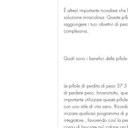
È altresì importante ricordare che
soluzione miracolosa. Queste pill
raggiungere i tuoi obiettivi di per
complessiva.
Quali sono i benefici delle pillol
Le pillole di perdita di peso 37 
di perdere peso. Innanzitutto, que
importante utilizzare queste pillol
con uno stile di vita sano. Ricord
iniziare qualsiasi programma di pe
integratore., favorendo così la pe
corpo di bruciare più calorie anc