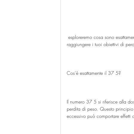
 esploreremo cosa sono esattamente queste pillole e come possono aiutarti a 
raggiungere i tuoi obiettivi di per
Cos'è esattamente il 37 5?
Il numero 37 5 si riferisce alla dos
perdita di peso. Questo principio
eccessivo può comportare effetti co