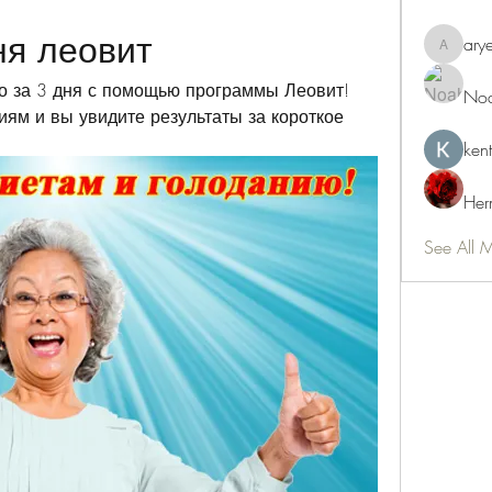
ня леовит
ary
aryeetey
о за 3 дня с помощью программы Леовит! 
Noa
м и вы увидите результаты за короткое 
ken
Her
See All 