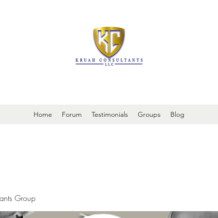
It is always about patient safety
Home
Forum
Testimonials
Groups
Blog
tants Group