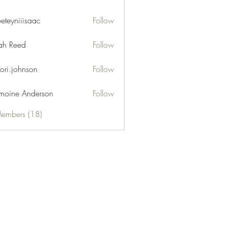
eeteyniiisaac
Follow
niiisaac
h Reed
Follow
tori.johnson
Follow
moine Anderson
Follow
Members (18)