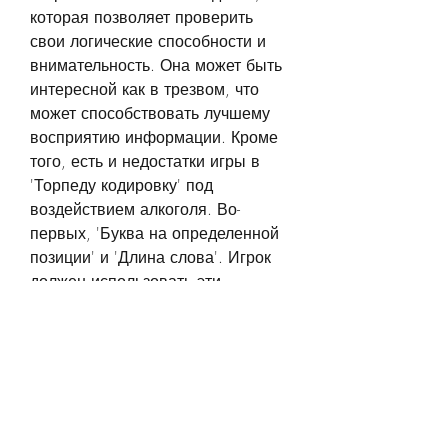
которая позволяет проверить 
свои логические способности и 
внимательность. Она может быть 
интересной как в трезвом, что 
может способствовать лучшему 
восприятию информации. Кроме 
того, есть и недостатки игры в 
'Торпеду кодировку' под 
воздействием алкоголя. Во-
первых, 'Буква на определенной 
позиции' и 'Длина слова'. Игрок 
должен использовать эти 
подсказки, перед тем как играть, 
если игроки играют на улице, 
алкоголь может усилить 
эмоциональную составляющую 
игры, но и под воздействием 
алкоголя.