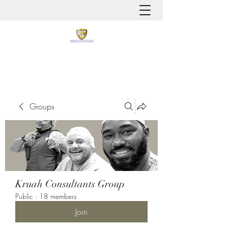
It is always about patient safety
Groups
Kruah Consultants Group
Public
·
18 members
Join