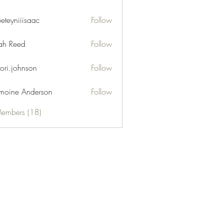
eeteyniiisaac
Follow
niiisaac
h Reed
Follow
tori.johnson
Follow
moine Anderson
Follow
Members (18)