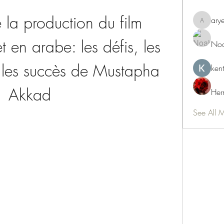
 la production du film 
ary
aryeetey
 en arabe: les défis, les 
Noa
t les succès de Mustapha 
ken
Akkad
Her
See All 