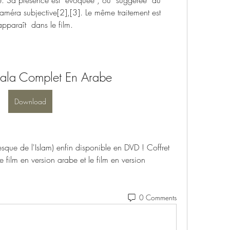
té. Sa présence est  évoquée , ou  suggérée  au 
améra subjective[2],[3]. Le même traitement est 
apparaît  dans le film.
ssala Complet En Arabe
Download
esque de l'Islam) enfin disponible en DVD ! Coffret 
 film en version arabe et le film en version 
0 Comments