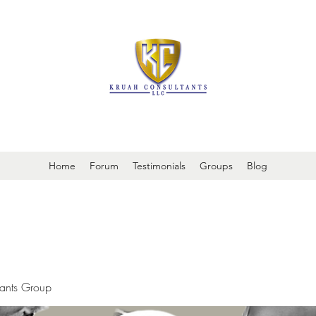
It is always about patient safety
Home
Forum
Testimonials
Groups
Blog
tants Group