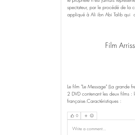
le prophète n'est jamais représen
spectateur, par le procédé de la c
appliqué à Ali ibn Abi Talib qui  
Film Arri
Le film "Le Message" (La grande fr
2 DVD contenant les deux films : le
française.Caractéristiques :  
0
Write a comment...