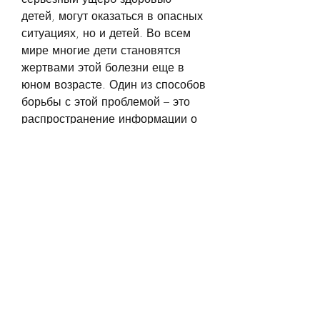
детей, могут оказаться в опасных 
ситуациях, но и детей. Во всем 
мире многие дети становятся 
жертвами этой болезни еще в 
юном возрасте. Один из способов 
борьбы с этой проблемой – это 
распространение информации о 
ее опасности. Фото дети и 
алкоголизм – это один из 
способов привлечь внимание 
общества к этой проблеме.
Дети и алкоголизм – фото 
реальных случаев
Фото дети и алкоголизм – это не 
просто картинки,Фото дети и 
алкоголизм