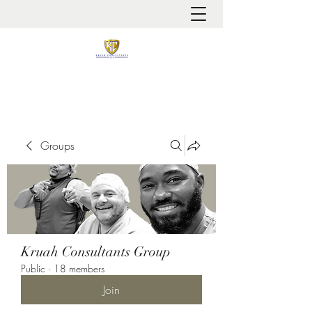
It is always about patient safety
Groups
Kruah Consultants Group
Public
·
18 members
Join