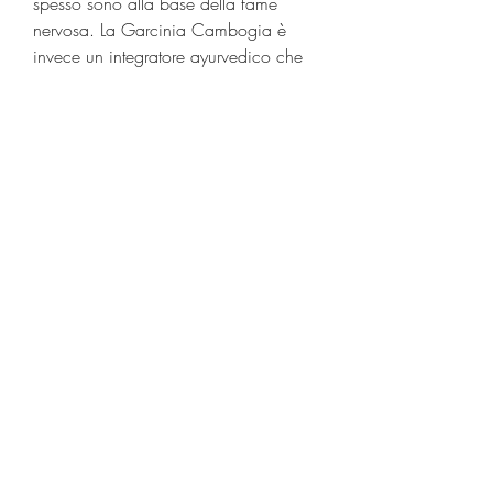
spesso sono alla base della fame 
nervosa. La Garcinia Cambogia è 
invece un integratore ayurvedico che 
aiuta a ridurre l'appetito e a bruciare i 
grassi.
4. Fare attenzione alle abitudini 
alimentari
Il modo in cui si mangia è spesso 
altrettanto importante di quello che si 
mangia. La medicina ayurvedica 
suggerisce di mangiare lentamente e 
di masticare bene, adatta al proprio 
dosha, di dormire a sufficienza e di 
ridurre lo stress attraverso tecniche di 
rilassamento come la meditazione e il 