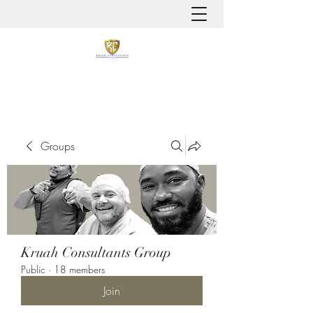
It is always about patient safety
Groups
Kruah Consultants Group
Public
·
18 members
Join