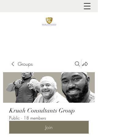
It is always about patient safety
Groups
Kruah Consultants Group
Public
·
18 members
Join