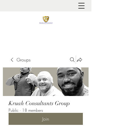
It is always about patient safety
Groups
Kruah Consultants Group
Public
·
18 members
Join