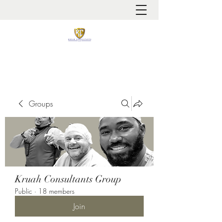
It is always about patient safety
Groups
Kruah Consultants Group
Public
·
18 members
Join