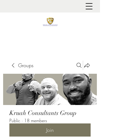
It is always about patient safety
Groups
Kruah Consultants Group
Public
·
18 members
Join