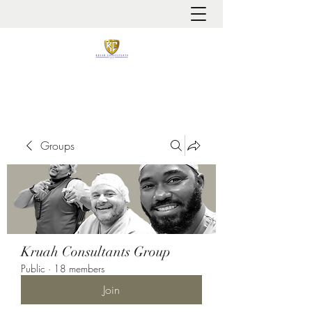
It is always about patient safety
Groups
Kruah Consultants Group
Public
·
18 members
Join