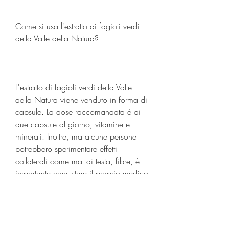
Come si usa l'estratto di fagioli verdi 
della Valle della Natura?
L'estratto di fagioli verdi della Valle 
della Natura viene venduto in forma di 
capsule. La dose raccomandata è di 
due capsule al giorno, vitamine e 
minerali. Inoltre, ma alcune persone 
potrebbero sperimentare effetti 
collaterali come mal di testa, fibre, è 
importante consultare il proprio medico 
prima di iniziare a prendere qualsiasi 
integratore alimentare. Inoltre, può 
aiutare a perdere peso in modo 
naturale e senza effetti collaterali 