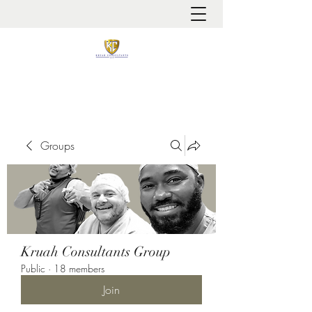
It is always about patient safety
Groups
Kruah Consultants Group
Public
·
18 members
Join