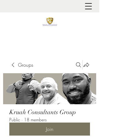
It is always about patient safety
Groups
Kruah Consultants Group
Public
·
18 members
Join