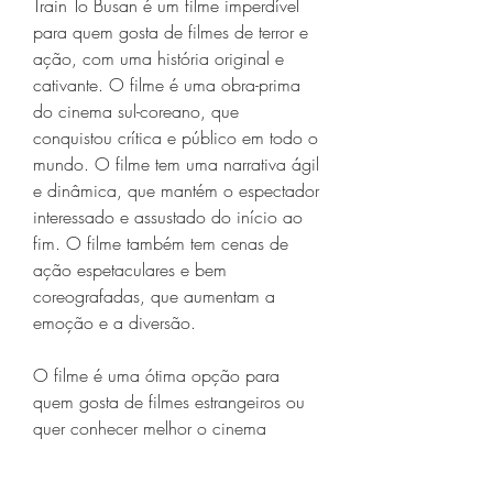
Train To Busan é um filme imperdível 
para quem gosta de filmes de terror e 
ação, com uma história original e 
cativante. O filme é uma obra-prima 
do cinema sul-coreano, que 
conquistou crítica e público em todo o 
mundo. O filme tem uma narrativa ágil 
e dinâmica, que mantém o espectador 
interessado e assustado do início ao 
fim. O filme também tem cenas de 
ação espetaculares e bem 
coreografadas, que aumentam a 
emoção e a diversão.
O filme é uma ótima opção para 
quem gosta de filmes estrangeiros ou 
quer conhecer melhor o cinema 
asiático. O filme tem um elenco 
talentoso e carismático, com atores 