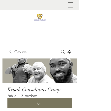
It is always about patient safety
Groups
Kruah Consultants Group
Public
·
18 members
Join