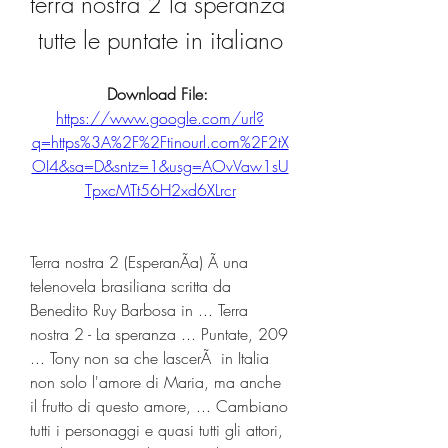
terra nostra 2 la speranza 
tutte le puntate in italiano
Download File: 
https://www.google.com/url?
q=https%3A%2F%2Ftinourl.com%2F2tX
OI4&sa=D&sntz=1&usg=AOvVaw1sU
TpxcMTt56H2xd6XLrcr
Terra nostra 2 (EsperanÃa) Ã una 
telenovela brasiliana scritta da 
Benedito Ruy Barbosa in ... Terra 
nostra 2 - La speranza ... Puntate, 209 
... Tony non sa che lascerÃ  in Italia 
non solo l'amore di Maria, ma anche 
il frutto di questo amore, ... Cambiano 
tutti i personaggi e quasi tutti gli attori, 