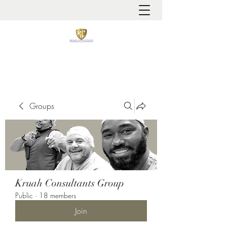
It is always about patient safety
Groups
Kruah Consultants Group
Public
·
18 members
Join