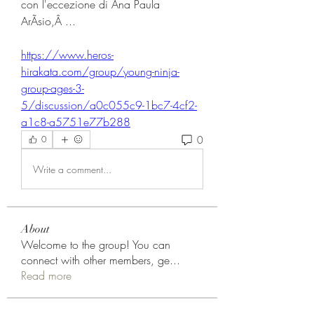
con l'eccezione di Ana Paula 
ArÃsio,Â ... 
https://www.heros-
hirakata.com/group/young-ninja-
group-ages-3-
5/discussion/a0c055c9-1bc7-4cf2-
a1c8-a5751e77b288
0
0
Write a comment...
About
Welcome to the group! You can
connect with other members, ge
...
Read more