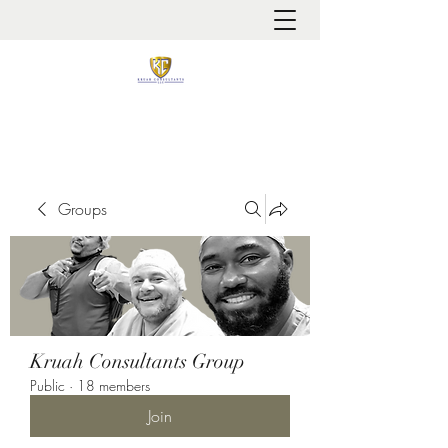
It is always about patient safety
Groups
Kruah Consultants Group
Public
·
18 members
Join