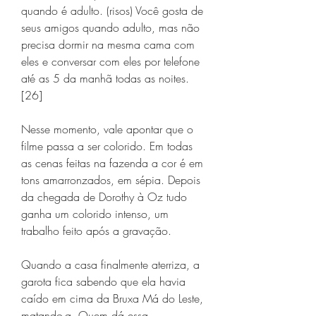
quando é adulto. (risos) Você gosta de 
seus amigos quando adulto, mas não 
precisa dormir na mesma cama com 
eles e conversar com eles por telefone 
até as 5 da manhã todas as noites.
[26]
Nesse momento, vale apontar que o 
filme passa a ser colorido. Em todas 
as cenas feitas na fazenda a cor é em 
tons amarronzados, em sépia. Depois 
da chegada de Dorothy à Oz tudo 
ganha um colorido intenso, um 
trabalho feito após a gravação.
Quando a casa finalmente aterriza, a 
garota fica sabendo que ela havia 
caído em cima da Bruxa Má do Leste, 
matando-a. Quem dá essa 