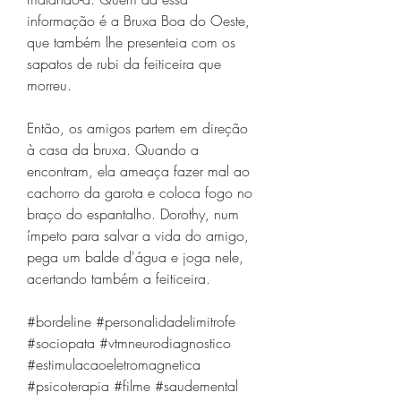
informação é a Bruxa Boa do Oeste, 
que também lhe presenteia com os 
sapatos de rubi da feiticeira que 
morreu.
Então, os amigos partem em direção 
à casa da bruxa. Quando a 
encontram, ela ameaça fazer mal ao 
cachorro da garota e coloca fogo no 
braço do espantalho. Dorothy, num 
ímpeto para salvar a vida do amigo, 
pega um balde d'água e joga nele, 
acertando também a feiticeira.
#bordeline #personalidadelimitrofe 
#sociopata #vtmneurodiagnostico 
#estimulacaoeletromagnetica 
#psicoterapia #filme #saudemental 