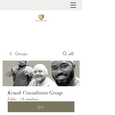
It is always about patient safety
Groups
Kruah Consultants Group
Public
·
18 members
Join