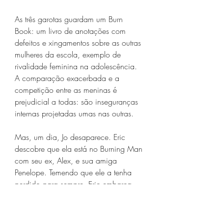
As três garotas guardam um Burn 
Book: um livro de anotações com 
defeitos e xingamentos sobre as outras 
mulheres da escola, exemplo de 
rivalidade feminina na adolescência. 
A comparação exacerbada e a 
competição entre as meninas é 
prejudicial a todas: são inseguranças 
internas projetadas umas nas outras.
Mas, um dia, Jo desaparece. Eric 
descobre que ela está no Burning Man 
com seu ex, Alex, e sua amiga 
Penelope. Temendo que ele a tenha 
perdido para sempre, Eric embarca 
em uma viagem caótica para 
recuperar sua garota.