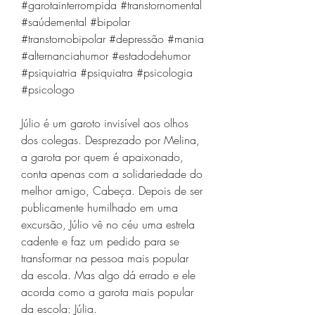
#garotainterrompida #transtornomental 
#saúdemental #bipolar 
#transtornobipolar #depressão #mania 
#alternanciahumor #estadodehumor 
#psiquiatria #psiquiatra #psicologia 
#psicologo
Júlio é um garoto invisível aos olhos 
dos colegas. Desprezado por Melina, 
a garota por quem é apaixonado, 
conta apenas com a solidariedade do 
melhor amigo, Cabeça. Depois de ser 
publicamente humilhado em uma 
excursão, Júlio vê no céu uma estrela 
cadente e faz um pedido para se 
transformar na pessoa mais popular 
da escola. Mas algo dá errado e ele 
acorda como a garota mais popular 
da escola: Júlia.