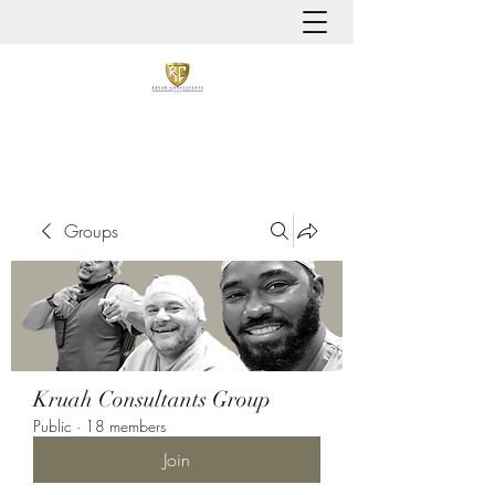
It is always about patient safety
Groups
Kruah Consultants Group
Public
·
18 members
Join