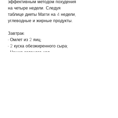
эффективным методом похудения 
на четыре недели. Следуя 
таблице диеты Магги на 4 недели, 
углеводные и жирные продукты.
Завтрак:
- Омлет из 2 яиц;
- 2 куска обезжиренного сыра;
- Чашка зеленого чая.
Обед:
- Куриный бульон;
- Ломтик цельнозернового хлеба;
- Салат из свежих овощей;
- Чашка зеленого чая.
Ужин:
- Гриль из обезжиренного мяса 
(курица, лук);