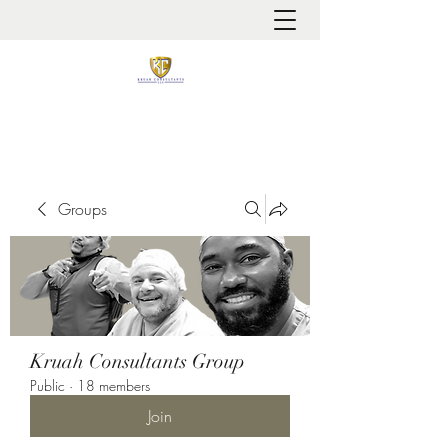
It is always about patient safety
Groups
Kruah Consultants Group
Public
·
18 members
Join