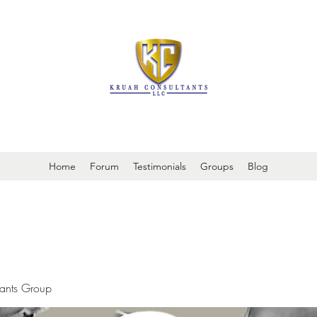
It is always about patient safety
Home
Forum
Testimonials
Groups
Blog
tants Group