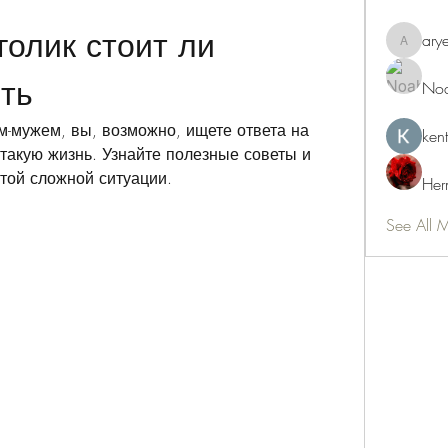
олик стоит ли 
ary
aryeetey
ть
Noa
м-мужем, вы, возможно, ищете ответа на 
ken
такую жизнь. Узнайте полезные советы и 
той сложной ситуации.
Her
See All 