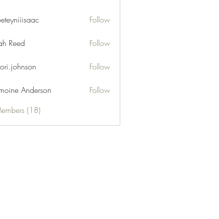
eeteyniiisaac
Follow
niiisaac
h Reed
Follow
tori.johnson
Follow
moine Anderson
Follow
Members (18)