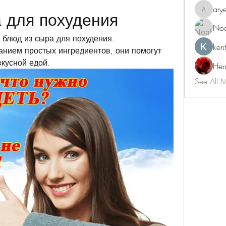
ary
 для похудения
aryeetey
Noa
блюд из сыра для похудения. 
ken
нием простых ингредиентов, они помогут 
вкусной едой.
Her
See All 