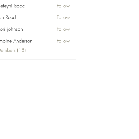
eeteyniiisaac
Follow
niiisaac
h Reed
Follow
tori.johnson
Follow
moine Anderson
Follow
Members (18)