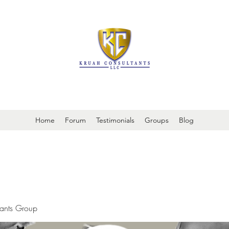
It is always about patient safety
Home
Forum
Testimonials
Groups
Blog
tants Group