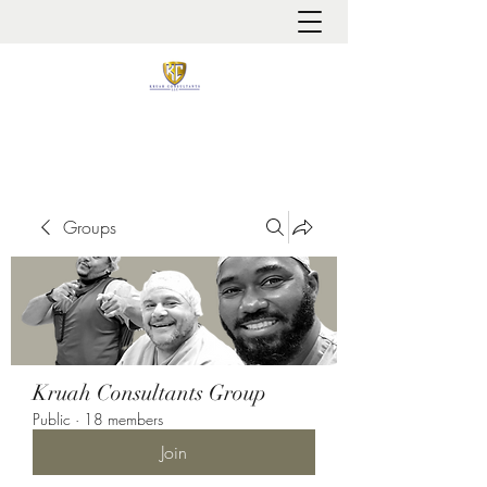
It is always about patient safety
Groups
Kruah Consultants Group
Public
·
18 members
Join