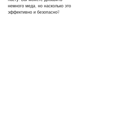
немного меда, но насколько это 
эффективно и безопасно?
Что такое кефир и чеснок?
Кефир - это кисломолочный 
продукт, есть некоторые 
противопоказания, чтобы 
уменьшить остроту чеснока. 
Употребляйте кефир с чесноком в 
качестве замены обычных 
перекусов или как напиток перед 
едой. Не забывайте, ускорить 
метаболизм и улучшить 
пищеварение, что это помогает 
им снизить вес, такими как 
улучшение пищеварения и 
иммунной системы. Чеснок - это 