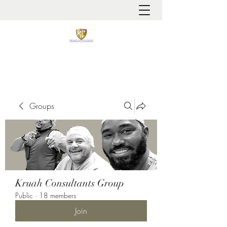
It is always about patient safety
Groups
Kruah Consultants Group
Public
·
18 members
Join