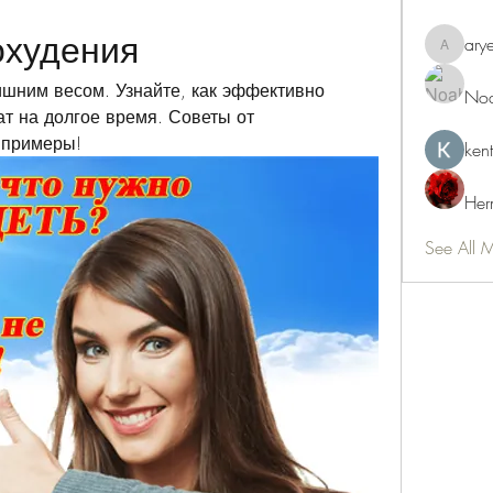
охудения
ary
aryeetey
ишним весом. Узнайте, как эффективно 
Noa
ат на долгое время. Советы от 
 примеры!
ken
Her
See All 