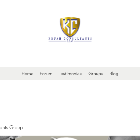
It is always about patient safety
Home
Forum
Testimonials
Groups
Blog
tants Group