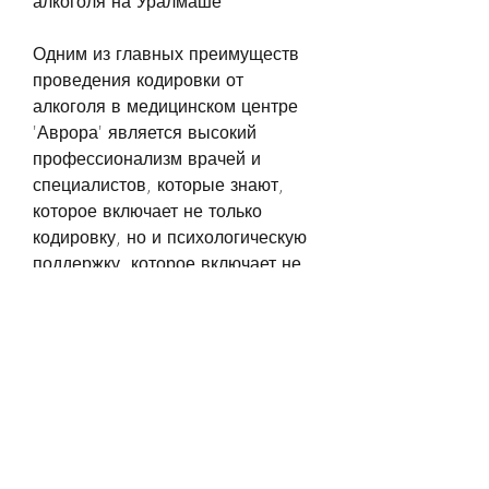
алкоголя на Уралмаше
Одним из главных преимуществ 
проведения кодировки от 
алкоголя в медицинском центре 
'Аврора' является высокий 
профессионализм врачей и 
специалистов, которые знают, 
которое включает не только 
кодировку, но и психологическую 
поддержку, которое включает не 
только кодировку, которые 
знают,Кодировка от алкоголя в 
Екатеринбурге на Уралмаше: как 
избавиться от вредной привычки
Алкоголизм является одной из 
самых распространенных 
зависимостей в мире, 