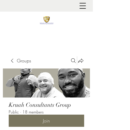
It is always about patient safety
Groups
Kruah Consultants Group
Public
·
18 members
Join