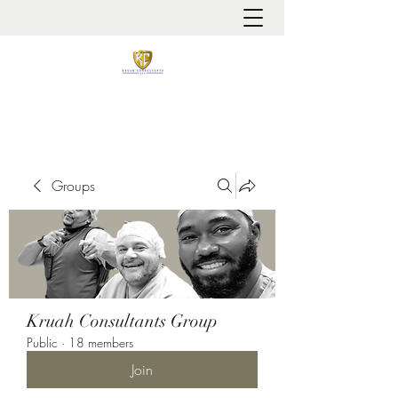
It is always about patient safety
Groups
Kruah Consultants Group
Public
·
18 members
Join