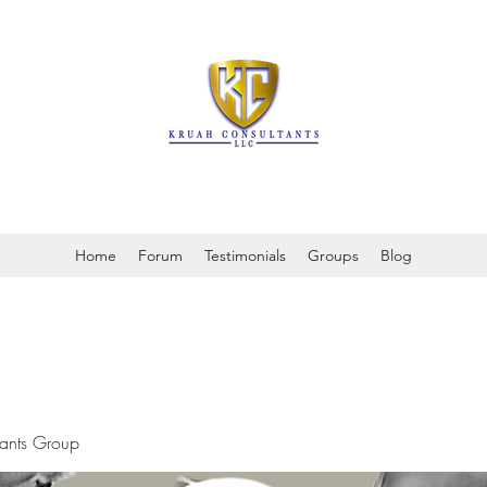
It is always about patient safety
Home
Forum
Testimonials
Groups
Blog
tants Group