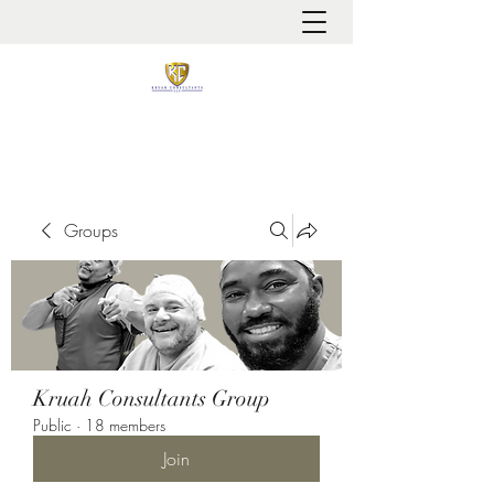
It is always about patient safety
Groups
Kruah Consultants Group
Public
·
18 members
Join